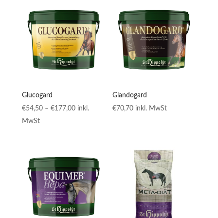
€76,10
€87,90
Glucogard
Glandogard
Preisspanne:
€
54,50
–
€
177,00
inkl.
€
70,70
inkl. MwSt
€54,50
MwSt
bis
€177,00