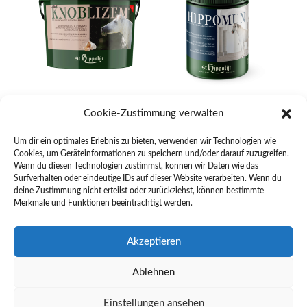
Knoblizem
Hippomun
Cookie-Zustimmung verwalten
Preisspanne:
€
24,90
–
€
71,70
inkl. MwSt
€
43,10
inkl. MwSt
€24,90
Um dir ein optimales Erlebnis zu bieten, verwenden wir Technologien wie
Cookies, um Geräteinformationen zu speichern und/oder darauf zuzugreifen.
bis
Wenn du diesen Technologien zustimmst, können wir Daten wie das
€71,70
Surfverhalten oder eindeutige IDs auf dieser Website verarbeiten. Wenn du
1
2
3
→
deine Zustimmung nicht erteilst oder zurückziehst, können bestimmte
Merkmale und Funktionen beeinträchtigt werden.
Akzeptieren
Ablehnen
Einstellungen ansehen