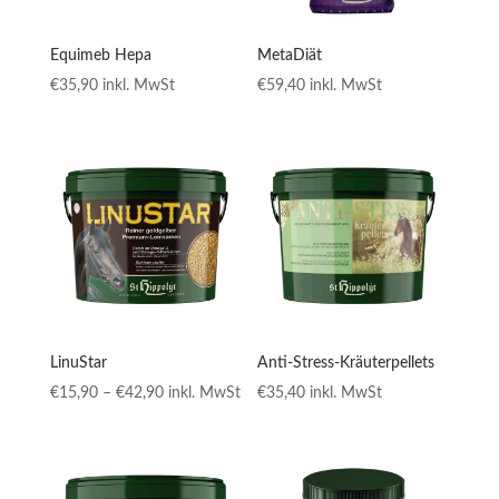
Equimeb Hepa
MetaDiät
€
35,90
inkl. MwSt
€
59,40
inkl. MwSt
LinuStar
Anti-Stress-Kräuterpellets
Preisspanne:
€
15,90
–
€
42,90
inkl. MwSt
€
35,40
inkl. MwSt
€15,90
bis
€42,90