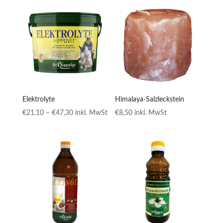
bis
€34,80
Elektrolyte
Himalaya-Salzleckstein
Preisspanne:
€
21,10
–
€
47,30
inkl. MwSt
€
8,50
inkl. MwSt
€21,10
bis
€47,30