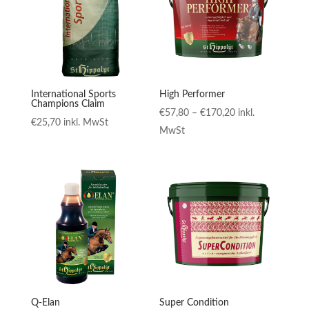
International Sports
High Performer
Champions Claim
Preisspanne:
€
57,80
–
€
170,20
inkl.
€
25,70
inkl. MwSt
€57,80
MwSt
bis
€170,20
Q-Elan
Super Condition