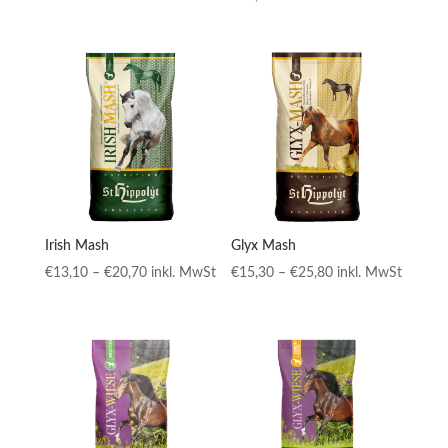
Irish Mash
Glyx Mash
Preisspanne:
Preisspanne:
€
13,10
–
€
20,70
inkl. MwSt
€
15,30
–
€
25,80
inkl. MwSt
€13,10
€15,30
bis
bis
€20,70
€25,80