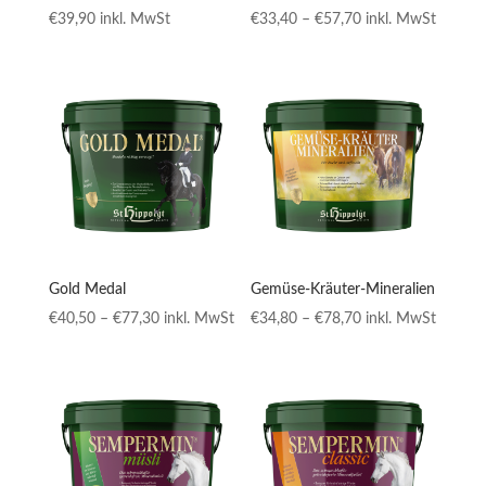
Preisspanne:
€
39,90
inkl. MwSt
€
33,40
–
€
57,70
inkl. MwSt
€33,40
bis
€57,70
Gold Medal
Gemüse-Kräuter-Mineralien
Preisspanne:
Preisspanne:
€
40,50
–
€
77,30
inkl. MwSt
€
34,80
–
€
78,70
inkl. MwSt
€40,50
€34,80
bis
bis
€77,30
€78,70