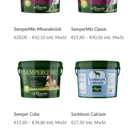
SemperMin Mineralmüsli
SemperMin Classic
Preisspanne:
Preisspanne:
€
28,00
–
€
42,10
inkl. MwSt
€
21,80
–
€
90,50
inkl. MwSt
€28,00
€21,80
bis
bis
€42,10
€90,50
Semper Cube
Sorbinum Calcium
Preisspanne:
€
15,40
–
€
34,80
inkl. MwSt
€
27,30
inkl. MwSt
€15,40