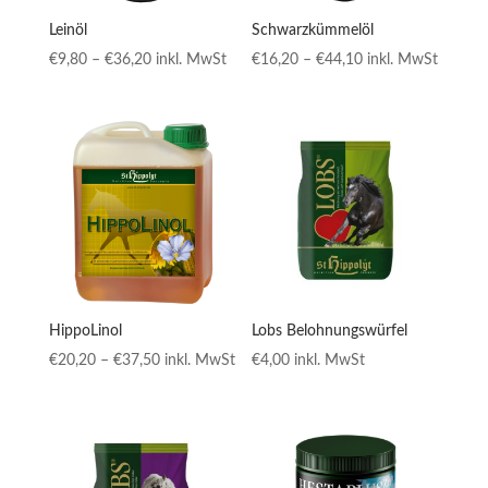
Leinöl
Schwarzkümmelöl
Preisspanne:
Preisspanne:
€
9,80
–
€
36,20
inkl. MwSt
€
16,20
–
€
44,10
inkl. MwSt
€9,80
€16,20
bis
bis
€36,20
€44,10
HippoLinol
Lobs Belohnungswürfel
Preisspanne:
€
20,20
–
€
37,50
inkl. MwSt
€
4,00
inkl. MwSt
€20,20
bis
€37,50