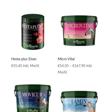
Hesta plus Eisen
Micro Vital
Preisspanne:
€
35,40
inkl. MwSt
€
54,50
–
€
167,90
inkl.
€54,50
MwSt
bis
€167,90