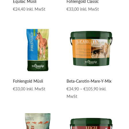
Equilac Müsli
Fohlengold Classic
€
24,40
inkl. MwSt
€
33,00
inkl. MwSt
Fohlengold Müsli
Beta-Carotin-Mare-Y-Mix
Preisspanne:
€
33,00
inkl. MwSt
€
34,90
–
€
105,90
inkl.
€34,90
MwSt
bis
€105,90