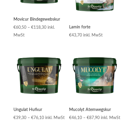
Movicur Bindegewebskur
Preisspanne:
Lamin forte
€
60,50
–
€
118,30
inkl.
€60,50
MwSt
€
43,70
inkl. MwSt
bis
€118,30
Ungulat Hufkur
Mucolyt Atemwegskur
Preisspanne:
Preisspanne:
€
39,30
–
€
76,10
inkl. MwSt
€
46,10
–
€
87,90
inkl. MwSt
€39,30
€46,10
bis
bis