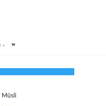
t
 Müsli