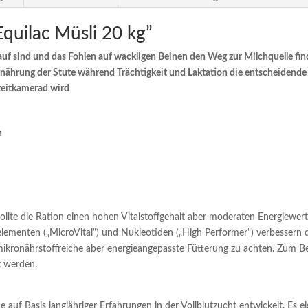
quilac Müsli 20 kg”
 sind und das Fohlen auf wackligen Beinen den Weg zur Milchquelle finde
rnährung der Stute während Trächtigkeit und Laktation die entscheidende 
zeitkamerad wird
n
lte die Ration einen hohen Vitalstoffgehalt aber moderaten Energiewert
ementen („MicroVital“) und Nukleotiden („High Performer“) verbessern d
mikronährstoffreiche aber energieangepasste Fütterung zu achten. Zum Begi
t werden.
uf Basis langjähriger Erfahrungen in der Vollblutzucht entwickelt. Es eig