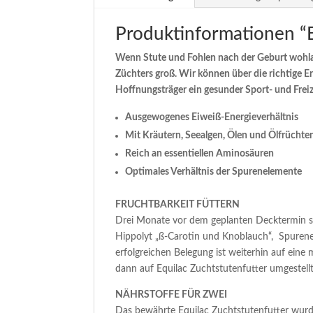
Produktinformationen “E
Wenn Stute und Fohlen nach der Geburt wohlauf
Züchters groß. Wir können über die richtige E
Hoffnungsträger ein gesunder Sport- und Frei
Ausgewogenes Eiweiß-Energieverhältnis
Mit Kräutern, Seealgen, Ölen und Ölfrüchte
Reich an essentiellen Aminosäuren
Optimales Verhältnis der Spurenelemente
FRUCHTBARKEIT FÜTTERN
Drei Monate vor dem geplanten Decktermin sol
Hippolyt „ß-Carotin und Knoblauch“, Spurenel
erfolgreichen Belegung ist weiterhin auf eine 
dann auf Equilac Zuchtstutenfutter umgestell
NÄHRSTOFFE FÜR ZWEI
Das bewährte Equilac Zuchtstutenfutter wurde a