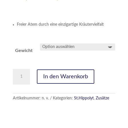
€46,10
bis
€87,90
Freier Atem durch eine einzigartige Kräutervielfalt
Gewicht
Mucolyt
In den Warenkorb
Atemwegskur
Menge
Artikelnummer:
n. v.
Kategorien:
St.Hippolyt
,
Zusätze