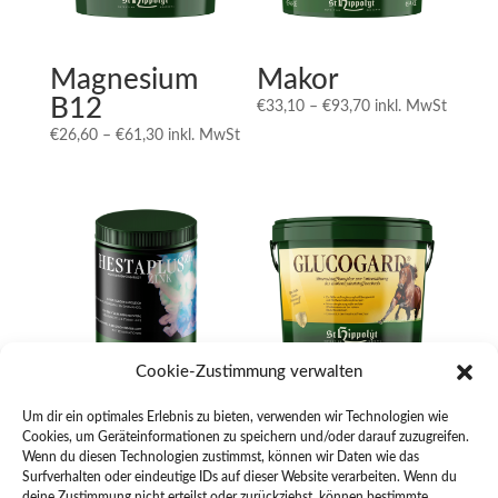
Magnesium
Makor
B12
Preisspanne:
€
33,10
–
€
93,70
inkl. MwSt
€33,10
Preisspanne:
€
26,60
–
€
61,30
inkl. MwSt
bis
€26,60
€93,70
bis
€61,30
Cookie-Zustimmung verwalten
Hesta plus
Glucogard
Um dir ein optimales Erlebnis zu bieten, verwenden wir Technologien wie
Zink
Cookies, um Geräteinformationen zu speichern und/oder darauf zuzugreifen.
Preisspanne:
€
54,50
–
€
177,00
inkl.
Wenn du diesen Technologien zustimmst, können wir Daten wie das
€54,50
MwSt
€
35,40
inkl. MwSt
Surfverhalten oder eindeutige IDs auf dieser Website verarbeiten. Wenn du
bis
deine Zustimmung nicht erteilst oder zurückziehst, können bestimmte