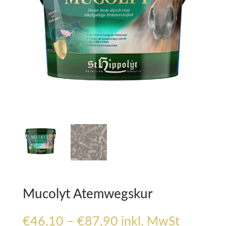
Mucolyt Atemwegskur
Preisspanne:
€
46,10
–
€
87,90
inkl. MwSt