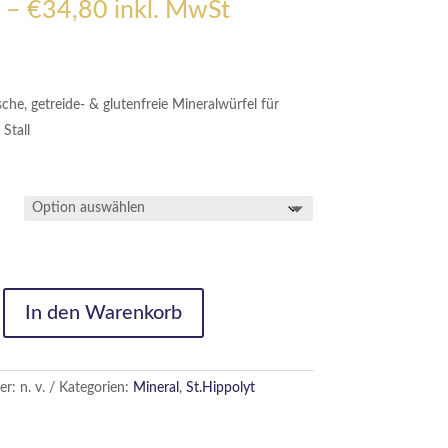
Preisspanne:
–
€
34,80
inkl. MwSt
€15,40
bis
€34,80
che, getreide- & glutenfreie Mineralwürfel für
Stall
In den Warenkorb
er:
n. v.
Kategorien:
Mineral
,
St.Hippolyt