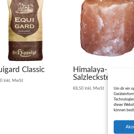
igard Classic
Himalaya-
Salzleckstein
50
inkl. MwSt
€
8,50
inkl. MwSt
Um dir ein o
Geräteinform
Technologien
dieser Websi
können best
Akz