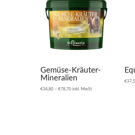
Gemüse-Kräuter-
Equ
Mineralien
€
37,
Preisspanne:
€
34,80
–
€
78,70
inkl. MwSt
€34,80
bis
€78,70