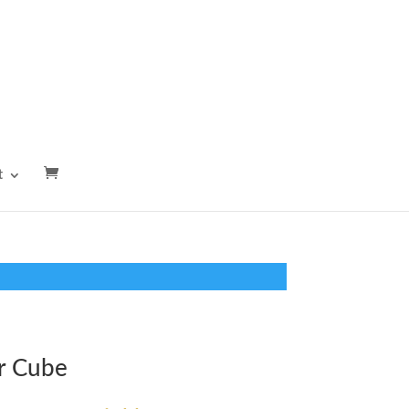
t
r Cube