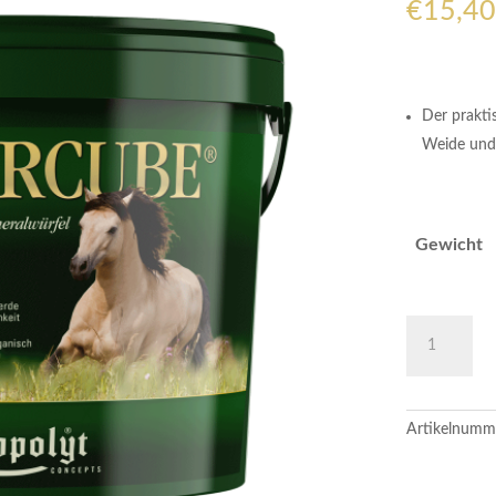
€
15,40
Der praktis
Weide und 
Gewicht
Semper
Cube
Menge
Artikelnumm