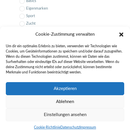
Basics
Eigenmarken
Sport
Zucht
Faser
Cookie-Zustimmung verwalten
Mineral
Um dir ein optimales Erlebnis zu bieten, verwenden wir Technologien wie
Geflügel
Cookies, um Geräteinformationen zu speichern und/oder darauf zuzugreifen.
Belohnung
Wenn du diesen Technologien zustimmst, können wir Daten wie das
Zusätze
Surfverhalten oder eindeutige IDs auf dieser Website verarbeiten. Wenn du
deine Zustimmung nicht erteilst oder zurückziehst, können bestimmte
Öle
Merkmale und Funktionen beeinträchtigt werden.
Pflege
SUCHEN
LÖSCHEN
Accessoires
Akzeptieren
Hund
Human
Ablehnen
Einstellungen ansehen
Design by
FACHWERK
•
Datenschutz
•
Impressum
•
AGB
•
Wiederrufsbelehrung
Cookie-Richtlinie
Datenschutz
Impressum