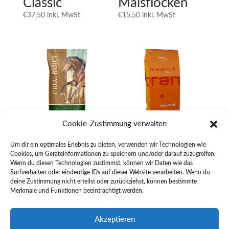
Classic
Maisflocken
€
37,50
inkl. MwSt
€
15,50
inkl. MwSt
Cookie-Zustimmung verwalten
C´Real Basics
Brandon® xs
Um dir ein optimales Erlebnis zu bieten, verwenden wir Technologien wie
Balance
Cookies, um Geräteinformationen zu speichern und/oder darauf zuzugreifen.
€
28,70
inkl. MwSt
Wenn du diesen Technologien zustimmst, können wir Daten wie das
€
15,50
inkl. MwSt
Surfverhalten oder eindeutige IDs auf dieser Website verarbeiten. Wenn du
deine Zustimmung nicht erteilst oder zurückziehst, können bestimmte
Merkmale und Funktionen beeinträchtigt werden.
Akzeptieren