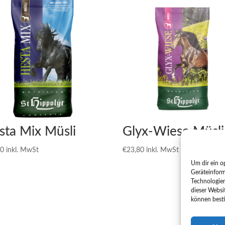
sta Mix Müsli
Glyx-Wiese Müsli
50
inkl. MwSt
€
23,80
inkl. MwSt
Um dir ein o
Geräteinform
Technologien
dieser Websi
können best