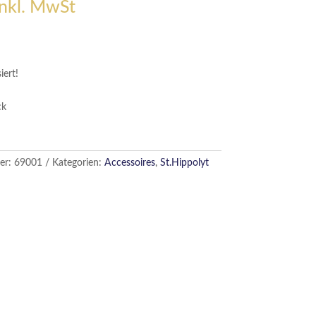
inkl. MwSt
iert!
ck
er:
69001
Kategorien:
Accessoires
,
St.Hippolyt