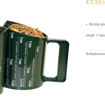
€
3,30
Richtig dos
Inhalt:
1 Stü
Artikelnumm