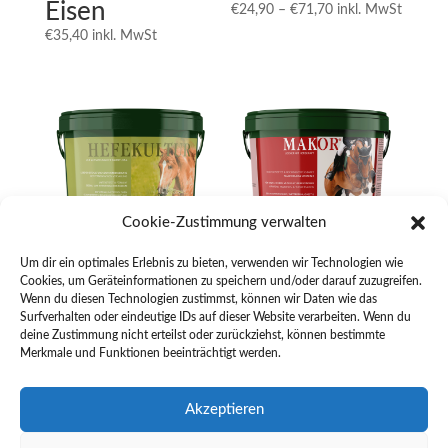
Eisen
Preisspanne:
€
24,90
–
€
71,70
inkl. MwSt
€24,90
€
35,40
inkl. MwSt
bis
€71,70
Cookie-Zustimmung verwalten
Um dir ein optimales Erlebnis zu bieten, verwenden wir Technologien wie
Hefekultur
Makor
Cookies, um Geräteinformationen zu speichern und/oder darauf zuzugreifen.
Wenn du diesen Technologien zustimmst, können wir Daten wie das
Preisspanne:
Preisspanne:
€
27,90
–
€
63,70
inkl. MwSt
€
33,10
–
€
93,70
inkl. MwSt
Surfverhalten oder eindeutige IDs auf dieser Website verarbeiten. Wenn du
€27,90
€33,10
deine Zustimmung nicht erteilst oder zurückziehst, können bestimmte
Merkmale und Funktionen beeinträchtigt werden.
bis
bis
€63,70
€93,70
Akzeptieren