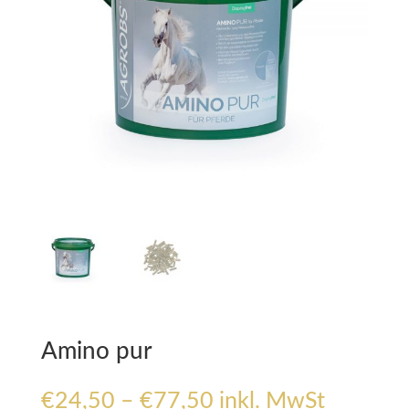
Amino pur
Preisspanne:
€
24,50
–
€
77,50
inkl. MwSt