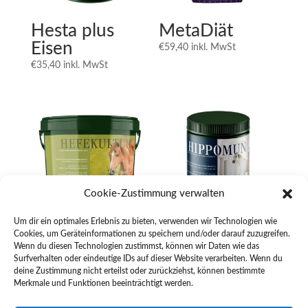
Hesta plus
MetaDiät
Eisen
€
59,40
inkl. MwSt
€
35,40
inkl. MwSt
Cookie-Zustimmung verwalten
Um dir ein optimales Erlebnis zu bieten, verwenden wir Technologien wie
Hefekultur
Hippomun
Cookies, um Geräteinformationen zu speichern und/oder darauf zuzugreifen.
Wenn du diesen Technologien zustimmst, können wir Daten wie das
Preisspanne:
€
27,90
–
€
63,70
inkl. MwSt
€
43,10
inkl. MwSt
Surfverhalten oder eindeutige IDs auf dieser Website verarbeiten. Wenn du
€27,90
deine Zustimmung nicht erteilst oder zurückziehst, können bestimmte
Merkmale und Funktionen beeinträchtigt werden.
bis
€63,70