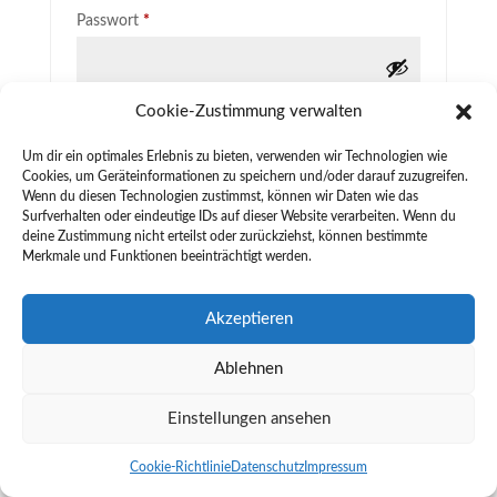
Erforderlich
Passwort
*
Cookie-Zustimmung verwalten
Angemeldet bleiben
Anmelden
Um dir ein optimales Erlebnis zu bieten, verwenden wir Technologien wie
Cookies, um Geräteinformationen zu speichern und/oder darauf zuzugreifen.
Passwort vergessen?
Wenn du diesen Technologien zustimmst, können wir Daten wie das
Surfverhalten oder eindeutige IDs auf dieser Website verarbeiten. Wenn du
deine Zustimmung nicht erteilst oder zurückziehst, können bestimmte
Merkmale und Funktionen beeinträchtigt werden.
Akzeptieren
Ablehnen
Design by
FACHWERK
•
Datenschutz
•
Impressum
•
AGB
•
Wiederrufsbelehrung
Einstellungen ansehen
Cookie-Richtlinie
Datenschutz
Impressum