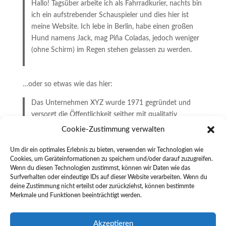
Hallo! Tagsüber arbeite ich als Fahrradkurier, nachts bin
ich ein aufstrebender Schauspieler und dies hier ist
meine Website. Ich lebe in Berlin, habe einen großen
Hund namens Jack, mag Piña Coladas, jedoch weniger
(ohne Schirm) im Regen stehen gelassen zu werden.
…oder so etwas wie das hier:
Das Unternehmen XYZ wurde 1971 gegründet und
versorgt die Öffentlichkeit seither mit qualitativ
hochwertigen Produkten. An seinem Standort in einer
Cookie-Zustimmung verwalten
kleinen Großstadt beschäftigt der Betrieb über 2.000
Menschen und unterstützt die Stadtbewohner in
Um dir ein optimales Erlebnis zu bieten, verwenden wir Technologien wie
Cookies, um Geräteinformationen zu speichern und/oder darauf zuzugreifen.
vielfacher Hinsicht.
Wenn du diesen Technologien zustimmst, können wir Daten wie das
Surfverhalten oder eindeutige IDs auf dieser Website verarbeiten. Wenn du
deine Zustimmung nicht erteilst oder zurückziehst, können bestimmte
Als neuer WordPress-Benutzer solltest du
dein Dashboard
Merkmale und Funktionen beeinträchtigt werden.
aufrufen, um diese Seite zu löschen und neue Seiten und
Beiträge für deine Website erstellen. Viel Spaß!
Akzeptieren